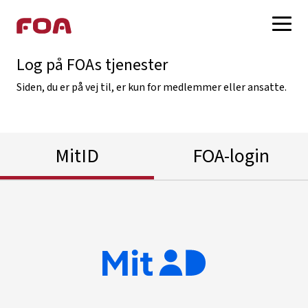
Log på FOAs tjenester
Log på med MitID
Siden, du er på vej til, er kun for medlemmer eller ansatte.
Log på med FOA-login
Opret FOA-login
MitID
FOA-login