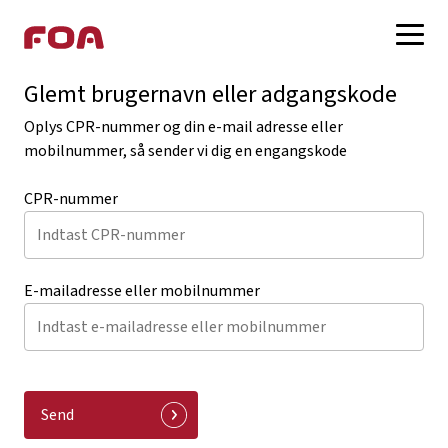
Glemt brugernavn eller adgangskode
Log på med MitID
Oplys CPR-nummer og din e-mail adresse eller
Log på med FOA-login
mobilnummer, så sender vi dig en engangskode
Opret FOA-login
CPR-nummer
E-mailadresse eller mobilnummer
Send